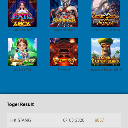
Fate and Luck
Thor's Hammer
Secret Scroll of Ninja
Wizard of Oz
Fireworks
Legend of Easter Island
Togel Result
HONGKONG POOLS
06-08-2026
3634