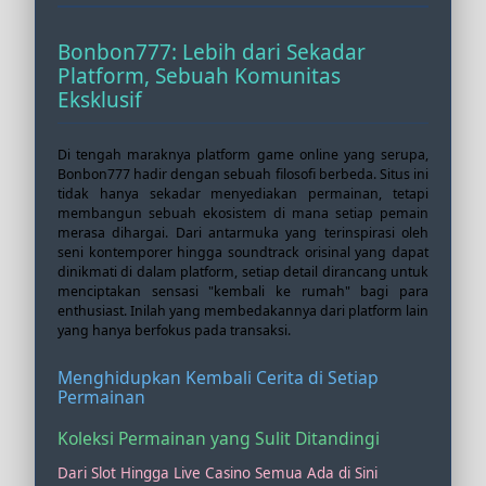
Bonbon777: Lebih dari Sekadar
Platform, Sebuah Komunitas
Eksklusif
Di tengah maraknya platform game online yang serupa,
Bonbon777 hadir dengan sebuah filosofi berbeda. Situs ini
tidak hanya sekadar menyediakan permainan, tetapi
membangun sebuah ekosistem di mana setiap pemain
merasa dihargai. Dari antarmuka yang terinspirasi oleh
seni kontemporer hingga soundtrack orisinal yang dapat
dinikmati di dalam platform, setiap detail dirancang untuk
menciptakan sensasi "kembali ke rumah" bagi para
enthusiast. Inilah yang membedakannya dari platform lain
yang hanya berfokus pada transaksi.
Menghidupkan Kembali Cerita di Setiap
Permainan
Koleksi Permainan yang Sulit Ditandingi
Dari Slot Hingga Live Casino Semua Ada di Sini