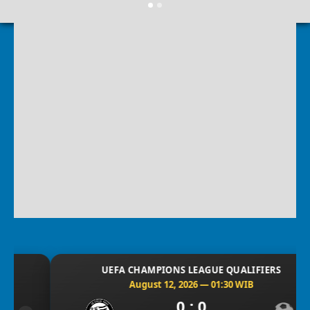
UEFA CHAMPIONS LEAGUE QUALIFIERS
August 12, 2026 — 01:30 WIB
0 : 0