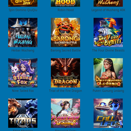
Spin Domino QiuQiu
Robin Hood
Legend of Wusheng 40K
Heibai Wuchang
Barong Sacred Battle
The Four Divine Beasts
Nine Tailed Fox
Trial of the Fire Dragon
Puteri Gunung Ledang