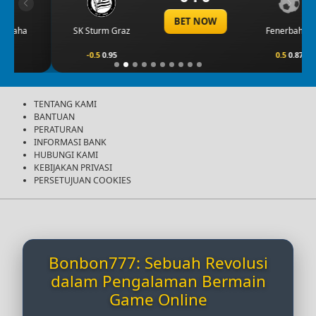
Previous
Next
BET NOW
SK Sturm Graz
Fenerbahce
-0.5
0.95
0.5
0.87
TENTANG KAMI
BANTUAN
PERATURAN
INFORMASI BANK
HUBUNGI KAMI
KEBIJAKAN PRIVASI
PERSETUJUAN COOKIES
Bonbon777: Sebuah Revolusi
dalam Pengalaman Bermain
Game Online