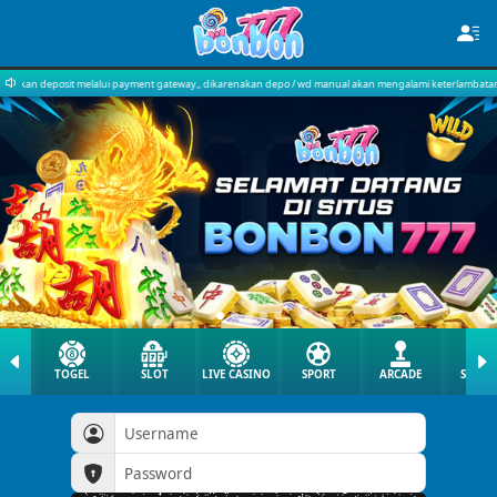
eposit melalui payment gateway,, dikarenakan depo / wd manual akan mengalami keterlambatan approve
TOGEL
SLOT
LIVE CASINO
SPORT
ARCADE
SABU