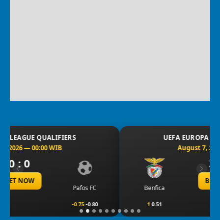
UEFA EUROPA LEAGUE QUALIFIERS
August 7, 2026 — 02:00 WIB
3 : 0
Previous
Next
BET NOW
Benfica
Heart of Midlothian
1
0.51
-1
-0.63