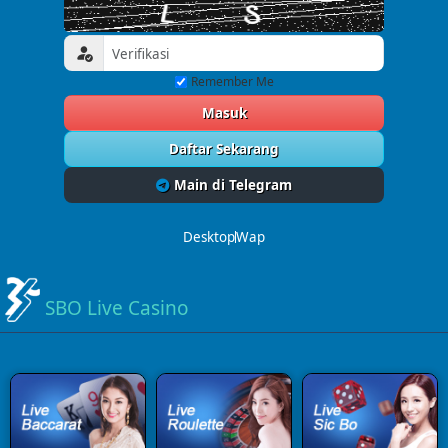
Remember Me
Masuk
Daftar Sekarang
Main di Telegram
Desktop
Wap
SBO Live Casino