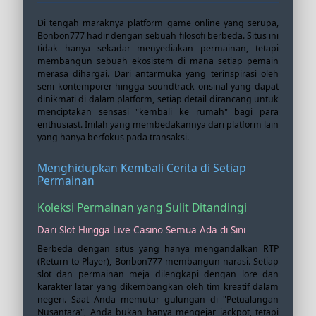
Di tengah maraknya platform game online yang serupa,
Bonbon777 hadir dengan sebuah filosofi berbeda. Situs ini
tidak hanya sekadar menyediakan permainan, tetapi
membangun sebuah ekosistem di mana setiap pemain
merasa dihargai. Dari antarmuka yang terinspirasi oleh
seni kontemporer hingga soundtrack orisinal yang dapat
dinikmati di dalam platform, setiap detail dirancang untuk
menciptakan sensasi "kembali ke rumah" bagi para
enthusiast. Inilah yang membedakannya dari platform lain
yang hanya berfokus pada transaksi.
Menghidupkan Kembali Cerita di Setiap
Permainan
Koleksi Permainan yang Sulit Ditandingi
Dari Slot Hingga Live Casino Semua Ada di Sini
Berbeda dengan situs yang hanya mengandalkan RTP
(Return to Player), Bonbon777 membangun narasi. Setiap
slot dan permainan meja dilengkapi dengan lore dan
karakter latar yang dikembangkan oleh tim kreatif dalam
negeri. Saat Anda memutar gulungan di "Petualangan
Nusantara", Anda bukan hanya mengejar jackpot, tetapi