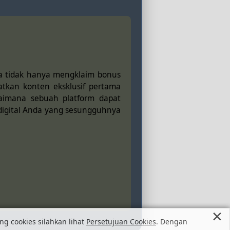
da tidak hanya mengklaim bonus
tkan konten eksklusif pertama
agaimana sebuah platform dapat
digital Anda yang sesungguhnya
×
g cookies silahkan lihat
Persetujuan Cookies
. Dengan