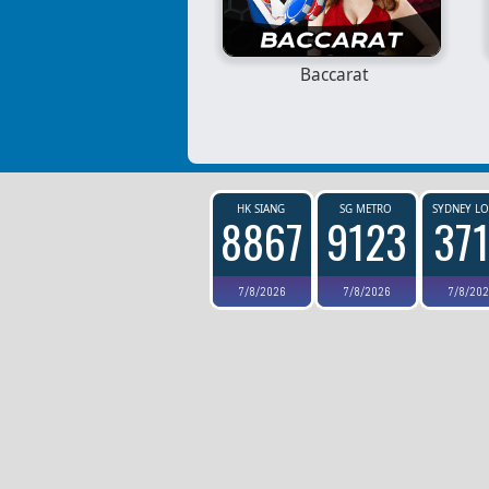
Baccarat
HK SIANG
SG METRO
SYDNEY L
8867
9123
37
7/8/2026
7/8/2026
7/8/20