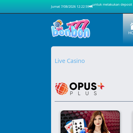
diharapkan untuk melakukan deposit melalu
Jumat 7/08/2026 12:23:00
H
Live Casino