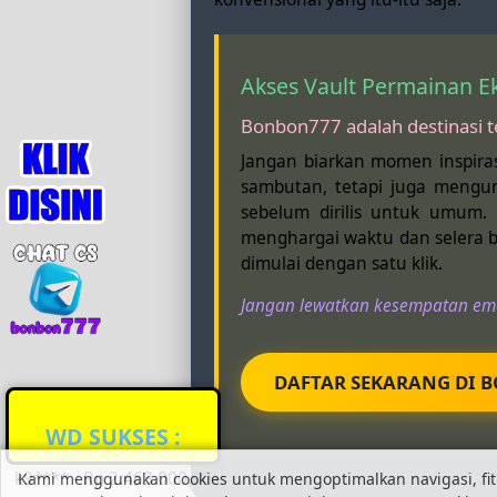
Akses Vault Permainan Ek
Bonbon777 adalah destinasi t
Jangan biarkan momen inspiras
sambutan, tetapi juga mengun
sebelum dirilis untuk umum. 
menghargai waktu dan selera b
dimulai dengan satu klik.
Jangan lewatkan kesempatan emas 
DAFTAR SEKARANG DI 
WD SUKSES :
ds**** - Rp 9.901.000,00
Kami menggunakan cookies untuk mengoptimalkan navigasi, fitur