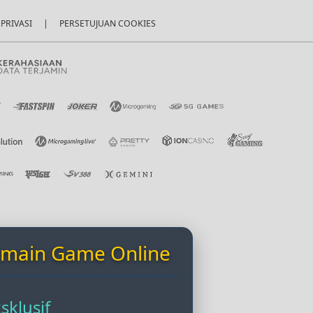
 PRIVASI
|
PERSETUJUAN COOKIES
rmain Game Online
sklusif