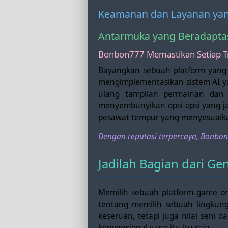
Keamanan dan Layanan yang
Antarmuka yang Beradapta
Bonbon777 Memastikan Setiap T
Bayangkan sebuah platform yang
mengimplementasikan sistem AI ya
ulang tampilan permainan dan 
menyembunyikan opsi-opsi yang ja
pesawat tempur yang menyesuaika
Dengan reputasi terpercaya, Bonbon
Jadilah Bagian dari G
Memilih sebuah platform game onl
tentang memilih sebuah lingku
keseruan, tetapi juga nilai seni
konvensional yang itu-itu saja.