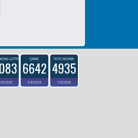
KONG LOTTO
QATAR
TOTO WUHAN
083
6642
4935
6/8/2026
6/8/2026
7/8/2026