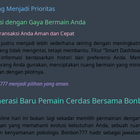
 Menjadi Prioritas
si dengan Gaya Bermain Anda
ransaksi Anda Aman dan Cepat
 justru menjadi lebih sederhana seiring dengan meningka
ng tidak mengintai, tetapi membantu. Fitur "Smart Dashbo
informasi berdasarkan histori dan preferensi Anda. M
rang Anda gunakan, menciptakan ruang bermain yang minima
n dengan pilotnya.
777 menjadi pilihan yang aman.
enerasi Baru Pemain Cerdas Bersama Bo
ine hari ini bukan lagi sekadar memilih permainan dengan
ngan yang memahami evolusi kebutuhan Anda, sebuah rua
 dan kenyamanan psikologis. Bonbon777 hadir sebagai jawaba