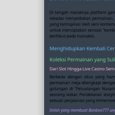
Di tengah maraknya platform game
sekadar menyediakan permainan, 
yang terinspirasi oleh seni kontem
untuk menciptakan sensasi "kemba
berfokus pada transaksi.
Menghidupkan Kembali Ceri
Koleksi Permainan yang Suli
Dari Slot Hingga Live Casino Semu
Berbeda dengan situs yang han
permainan meja dilengkapi dengan
gulungan di "Petualangan Nusant
seorang laskar. Pendekatan stor
sebuah perjalanan yang immersive
Inilah yang membuat Bonbon777 unggu