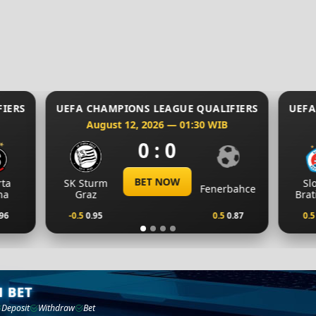
FIERS
E-FOOTBALL F24 INTERNATIONAL
E-FO
FRIENDLY
August 7, 2026 — 19:00 WIB
1 : 2
Saint-
e-S
oise
BET NOW
e-Italy
e-England
1.00
-0.
0.00
-0.82
0.00
0.50
 BET
Deposit
Withdraw
Bet