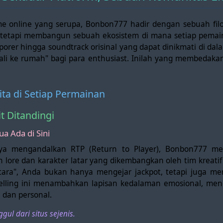
 online yang serupa, Bonbon777 hadir dengan sebuah filoso
tetapi membangun sebuah ekosistem di mana setiap pemain
porer hingga soundtrack orisinal yang dapat dinikmati di dala
li ke rumah" bagi para enthusiast. Inilah yang membedakan
ta di Setiap Permainan
t Ditandingi
a Ada di Sini
ya mengandalkan RTP (Return to Player), Bonbon777 mem
 lore dan karakter latar yang dikembangkan oleh tim kreati
ara", Anda bukan hanya mengejar jackpot, tetapi juga men
ytelling ini menambahkan lapisan kedalaman emosional, men
 dan personal.
l dari situs sejenis.