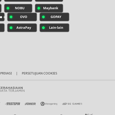
OVO
GOPAY
AstraPay
Lain-lain
 PRIVASI
|
PERSETUJUAN COOKIES