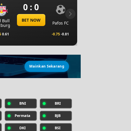
0 : 0
Next
BET NOW
ellonia
Rangers FC
lystok
0
-0.88
0.00
0.72
Mainkan Sekarang
BluBCA
Superbank
Allobank