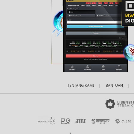
JAGO
Sea
TENTANG KAMI
|
BANTUAN
|