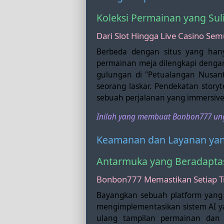
Koleksi Permainan yang Suli
Dari Slot Hingga Live Casino Semu
Berbeda dengan situs yang han
permainan meja dilengkapi dengan
gulungan di "Petualangan Nusant
seorang laskar. Pendekatan stor
sebuah perjalanan yang immersive
Inilah yang membuat Bonbon777 unggu
Keamanan dan Layanan yang
Antarmuka yang Beradapta
Bonbon777 Memastikan Setiap T
Bayangkan sebuah platform yang
mengimplementasikan sistem AI ya
ulang tampilan permainan dan 
menyembunyikan opsi-opsi yang ja