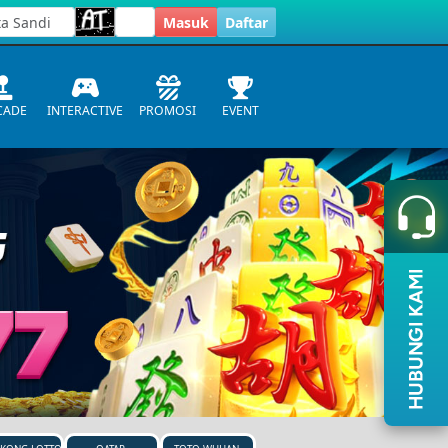
pprove..
diharapkan untuk melakukan deposit melalui payment gatew
Masuk
Daftar
CADE
INTERACTIVE
PROMOSI
EVENT