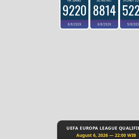
HK SIANG
SG METRO
SYDNEY L
9220
8814
52
6/8/2026
6/8/2026
5/8/20
UEFA EUROPA LEAGUE QUALIFI
August 7, 2026 — 00:45 WIB