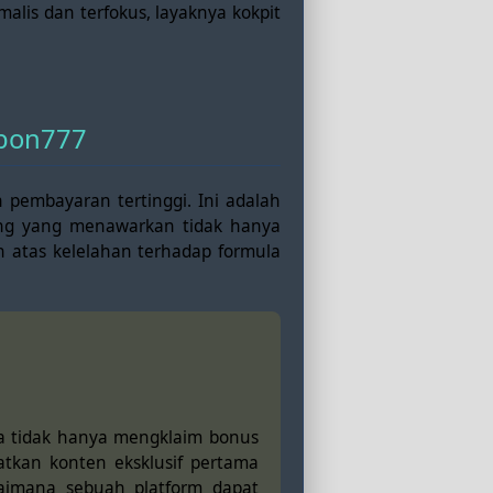
nbon777
 pembayaran tertinggi. Ini adalah
ng yang menawarkan tidak hanya
n atas kelelahan terhadap formula
da tidak hanya mengklaim bonus
tkan konten eksklusif pertama
agaimana sebuah platform dapat