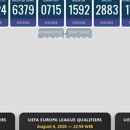
OTTO
MALAYSIA SIANG
SINGAPORE
MALAYSIA
MACAU
HONG
24
6379
0715
1592
2883
26
6/8/2026
5/8/2026
5/8/2026
5/8/2026
HONGKONG POOLS
SYDNEY POOLS
4245
6199
5/8/2026
5/8/2026
ERS
UEFA EUROPA LEAGUE QUALIFIERS
UE
August 7, 2026 — 00:00 WIB