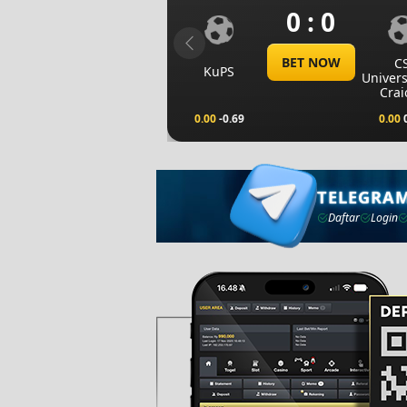
0 : 0
Previous
BET NOW
PAOK
Ander
0.5
0.66
-0.5
-
TELEGRAM
Daftar
Login
BCA
Mand
CIMB
Dan
PANIN
OC