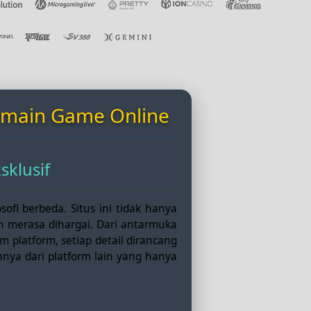
rmain Game Online
sklusif
fi berbeda. Situs ini tidak hanya
 merasa dihargai. Dari antarmuka
m platform, setiap detail dirancang
nya dari platform lain yang hanya