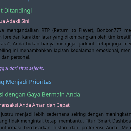
t Ditandingi
a Ada di Sini
ya mengandalkan RTP (Return to Player), Bonbon777 mem
 lore dan karakter latar yang dikembangkan oleh tim kreati
ara", Anda bukan hanya mengejar jackpot, tetapi juga men
ytelling ini menambahkan lapisan kedalaman emosional, men
 dan personal.
l dari situs sejenis.
 Menjadi Prioritas
si dengan Gaya Bermain Anda
ransaksi Anda Aman dan Cepat
 justru menjadi lebih sederhana seiring dengan meningka
ng tidak mengintai, tetapi membantu. Fitur "Smart Dashbo
informasi berdasarkan histori dan preferensi Anda. M
rang Anda gunakan, menciptakan ruang bermain yang minima