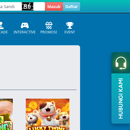
prove..
diharapkan untuk melakukan deposit melalui payment gateway
Masuk
Daftar
CADE
INTERACTIVE
PROMOSI
EVENT