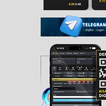
2.5
0.83
-2.5
-
TELEGRAM
Daftar
Login
Mummy Lock Riches
Mon
Bountiful Birds
Joker