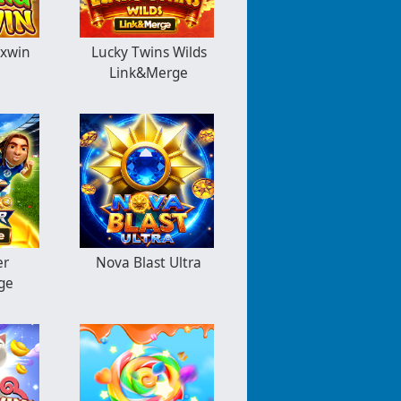
xwin
Lucky Twins Wilds
Link&Merge
er
Nova Blast Ultra
ge