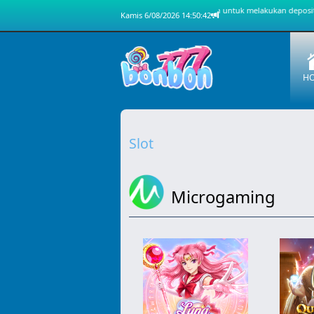
diharapkan untuk melakukan deposit melalui
Kamis 6/08/2026 14:50:43
H
Slot
Microgaming