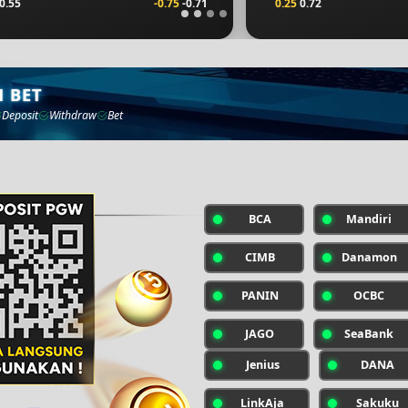
0.99
0.00
-0.95
0.00
0.79
-0.
 BET
Deposit
Withdraw
Bet
ey On Reels
Dragon's Rhythm
Break Away 
Link&Win
Mestika
BluBCA
SAQU
 Burst Frenzy
Chicken Night Fever
Joker Ice Fren
Jenius
DANA
Strike
LinkAja
Sakuku