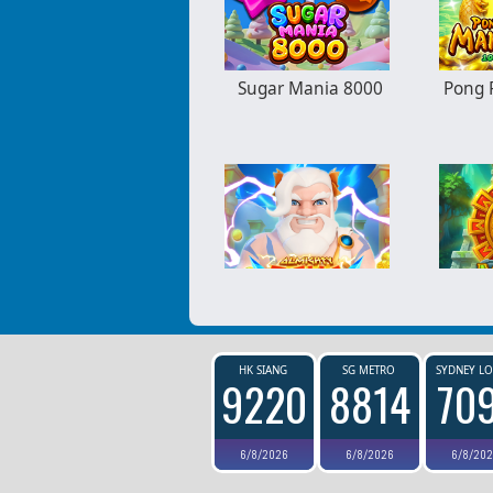
Sugar Mania 8000
Pong 
Almighty Zeus
Ma
Empire
HK SIANG
SG METRO
SYDNEY L
9220
8814
70
6/8/2026
6/8/2026
6/8/20