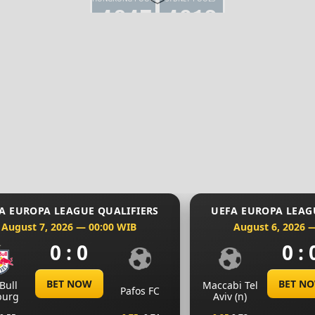
4245
4816
5/8/2026
6/8/2026
Pong Mahjong
Cluckin' Sweet Feast
Ultimate Goal
Jackpots
ERS
UEFA EUROPA LEAGUE QUALIFIERS
UE
August 6, 2026 — 22:59 WIB
lin's Secret
Yami Warriors
Bronco Big B
0 : 0
Maxways
BET NOW
t of
Jagiellonia
FC 
Rangers FC
thian
Bialystok
Kr