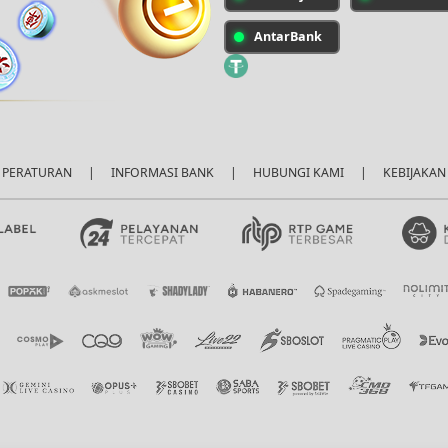
AntarBank
ight Romance
Andvari The Golden
Diamond Diva
PERATURAN
|
INFORMASI BANK
|
HUBUNGI KAMI
|
KEBIJAKAN
he Awakening
Fish
Bonanz
rican Quest
Prosperity Blessing
Joker Loko
Multiplier T