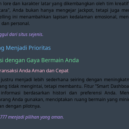
ara", Anda bukan hanya mengejar jackpot, tetapi juga men
ytelling ini menambahkan lapisan kedalaman emosional, men
 dan personal.
l dari situs sejenis.
 Menjadi Prioritas
Ultra Ace
Bass Catch Super
Lucky Rainbo
Luck
si dengan Gaya Bermain Anda
ransaksi Anda Aman dan Cepat
 justru menjadi lebih sederhana seiring dengan meningka
ng tidak mengintai, tetapi membantu. Fitur "Smart Dashbo
informasi berdasarkan histori dan preferensi Anda. M
rang Anda gunakan, menciptakan ruang bermain yang minima
n dengan pilotnya.
777 menjadi pilihan yang aman.
ic Wolf Triple
Go! Fishing: Reelin'
Book of Wo
Riches
Fortunes
enerasi Baru Pemain Cerdas Bersama Bo