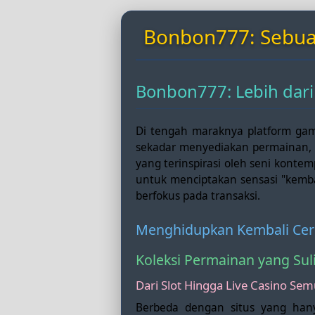
Bonbon777: Sebua
Bonbon777: Lebih dari
Red Hot Riches
Cash 
Di tengah maraknya platform game
sekadar menyediakan permainan, 
yang terinspirasi oleh seni kontem
untuk menciptakan sensasi "kemba
berfokus pada transaksi.
Menghidupkan Kembali Ceri
Koleksi Permainan yang Suli
Sweet Jar Xmas
Fir
Dari Slot Hingga Live Casino Semu
Combo
J
Berbeda dengan situs yang han
permainan meja dilengkapi dengan