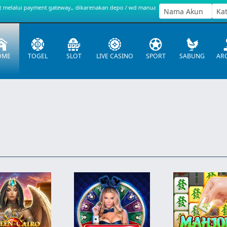
 payment gateway,, dikarenakan depo / wd manual akan mengalami keterlambatan ap
OME
TOGEL
SLOT
LIVE CASINO
SPORT
SABUNG
AR