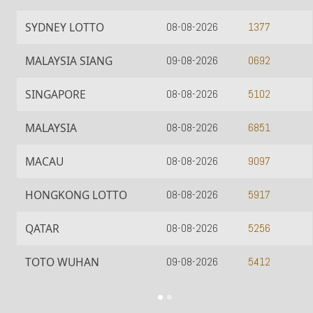
NEY LOTTO
08-08-2026
1377
AYSIA SIANG
09-08-2026
0692
GAPORE
08-08-2026
5102
AYSIA
08-08-2026
6851
CAU
08-08-2026
9097
NGKONG LOTTO
08-08-2026
5917
AR
08-08-2026
5256
TO WUHAN
09-08-2026
5412