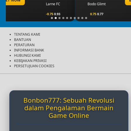
Bodo Glimt
Union Saint-Gilloise
0.75
0.77
-0.75
-0.95
TENTANG KAMI
BANTUAN
PERATURAN
INFORMASI BANK
HUBUNGI KAMI
KEBIJAKAN PRIVASI
PERSETUJUAN COOKIES
Bonbon777: Sebuah Revolusi
dalam Pengalaman Bermain
Game Online