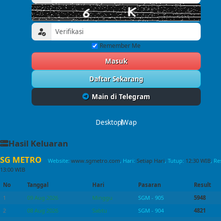
Remember Me
Masuk
Daftar Sekarang
Main di Telegram
Desktop
Wap
Hasil Keluaran
SG METRO
Website:
www.sgmetro.com
, Hari:
Setiap Hari
, Tutup:
12:30 WIB
, Re
13:00 WIB
No
Tanggal
Hari
Pasaran
Result
1
09 Aug 2026
Minggu
SGM - 905
5948
2
08 Aug 2026
Sabtu
SGM - 904
4821