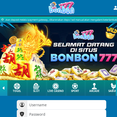
an deposit melalui payment gateway,, dikarenakan depo / wd manual akan mengalami keterlambatan app
TOGEL
SLOT
LIVE CASINO
SPORT
ARCADE
SABU