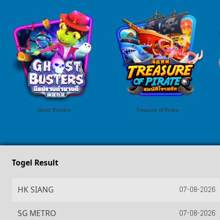
Ghost Busters
Treasure of Pirate
Togel Result
HK SIANG
07-08-2026
SG METRO
07-08-2026