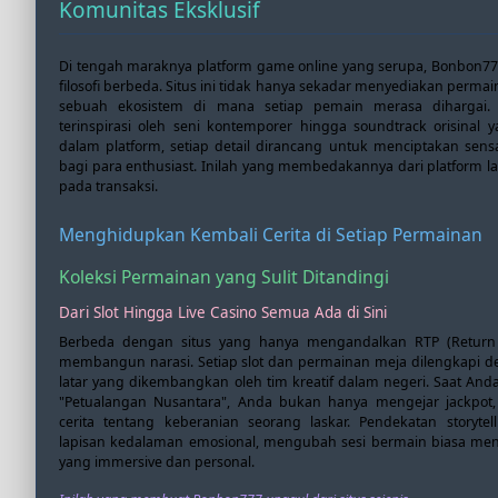
Komunitas Eksklusif
Di tengah maraknya platform game online yang serupa, Bonbon7
filosofi berbeda. Situs ini tidak hanya sekadar menyediakan perm
sebuah ekosistem di mana setiap pemain merasa dihargai.
terinspirasi oleh seni kontemporer hingga soundtrack orisinal 
dalam platform, setiap detail dirancang untuk menciptakan sens
bagi para enthusiast. Inilah yang membedakannya dari platform l
pada transaksi.
Menghidupkan Kembali Cerita di Setiap Permainan
Koleksi Permainan yang Sulit Ditandingi
Dari Slot Hingga Live Casino Semua Ada di Sini
Berbeda dengan situs yang hanya mengandalkan RTP (Return 
membangun narasi. Setiap slot dan permainan meja dilengkapi de
latar yang dikembangkan oleh tim kreatif dalam negeri. Saat An
"Petualangan Nusantara", Anda bukan hanya mengejar jackpot,
cerita tentang keberanian seorang laskar. Pendekatan storyt
lapisan kedalaman emosional, mengubah sesi bermain biasa men
yang immersive dan personal.