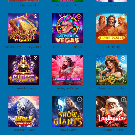
Caramelo Jackpot
Western Zombie
Forest Treasures
Book of Mystery Pyramids
Jack Potter in Vegas
God's Party
Chinese Express
Friday in Vegas
Crown of Afrodita
Caucasian Wolf
Snow Giants
Laplandia Train