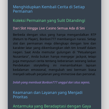
Menghidupkan Kembali Cerita di Setiap
Permainan
Koleksi Permainan yang Sulit Ditandingi
Dari Slot Hingga Live Casino Semua Ada di Sini
Berbeda dengan situs yang hanya mengandalkan RTP
(Return to Player), Bonbon777 membangun narasi. Setiap
slot dan permainan meja dilengkapi dengan lore dan
karakter latar yang dikembangkan oleh tim kreatif dalam
negeri. Saat Anda memutar gulungan di "Petualangan
Nusantara", Anda bukan hanya mengejar jackpot, tetapi
juga menyusuri cerita tentang keberanian seorang laskar.
Pendekatan storytelling ini menambahkan lapisan
kedalaman emosional, mengubah sesi bermain biasa
menjadi sebuah perjalanan yang immersive dan personal.
Inilah yang membuat Bonbon777 unggul dari situs sejenis.
Keamanan dan Layanan yang Menjadi
Prioritas
Antarmuka yang Beradaptasi dengan Gaya