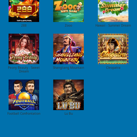
288
Zooo
Hawaii - Summer Dream
Peony Beauty - Sweet
Shangliang Mountain
Cleopatra
Dream
Football Confrontation
Lu Bu