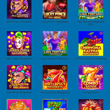
Jack Potter Halloween
Lucky Punch Megaways
Liga Fortuna Megaways
PRO
Joker Coins Megaways
Liga Fortuna Megaways
Chervona Kalyna Megaways
Jack Potter Megaways
Hot and Spicy Megaways
Combo Seven