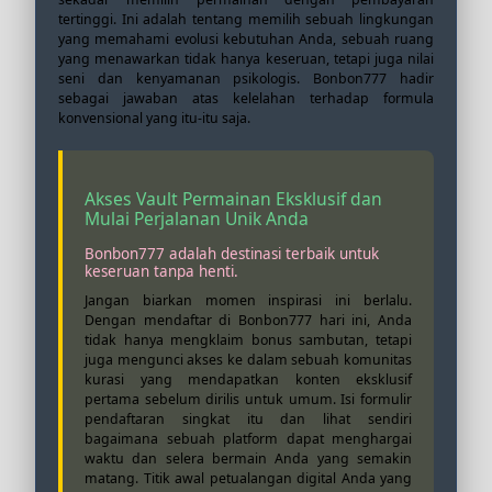
tertinggi. Ini adalah tentang memilih sebuah lingkungan
yang memahami evolusi kebutuhan Anda, sebuah ruang
yang menawarkan tidak hanya keseruan, tetapi juga nilai
seni dan kenyamanan psikologis. Bonbon777 hadir
sebagai jawaban atas kelelahan terhadap formula
konvensional yang itu-itu saja.
Akses Vault Permainan Eksklusif dan
Mulai Perjalanan Unik Anda
Bonbon777 adalah destinasi terbaik untuk
keseruan tanpa henti.
Jangan biarkan momen inspirasi ini berlalu.
Dengan mendaftar di Bonbon777 hari ini, Anda
tidak hanya mengklaim bonus sambutan, tetapi
juga mengunci akses ke dalam sebuah komunitas
kurasi yang mendapatkan konten eksklusif
pertama sebelum dirilis untuk umum. Isi formulir
pendaftaran singkat itu dan lihat sendiri
bagaimana sebuah platform dapat menghargai
waktu dan selera bermain Anda yang semakin
matang. Titik awal petualangan digital Anda yang