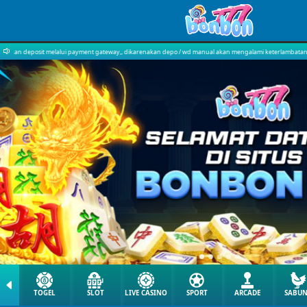
 melalui payment gateway,, dikarenakan depo / wd manual akan mengalami keterlambatan approve..
TOGEL
SLOT
LIVE CASINO
SPORT
ARCADE
SABU