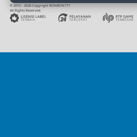
© 2015 - 2026 Copyright BONBON777.
All Rights Reserved.