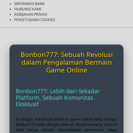
INFORMASI BANK
HUBUNGI KAMI
KEBIJAKAN PRIVASI
PERSETUJUAN COOKIES
Bonbon777: Sebuah Revolusi
dalam Pengalaman Bermain
Game Online
Bonbon777: Lebih dari Sekadar
Platform, Sebuah Komunitas
Eksklusif
Di tengah maraknya platform game online yang serupa,
Bonbon777 hadir dengan sebuah filosofi berbeda. Situs ini
tidak hanya sekadar menyediakan permainan, tetapi