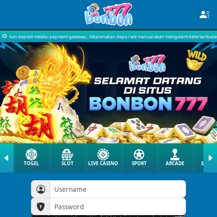
n deposit melalui payment gateway,, dikarenakan depo / wd manual akan mengalami keterlambatan appr
TOGEL
SLOT
LIVE CASINO
SPORT
ARCADE
SABU