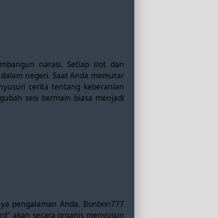
bangun narasi. Setiap slot dan
f dalam negeri. Saat Anda memutar
yusuri cerita tentang keberanian
gubah sesi bermain biasa menjadi
tnya pengalaman Anda. Bonbon777
ard" akan secara organis menyusun