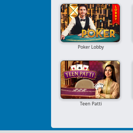
Poker Lobby
Teen Patti