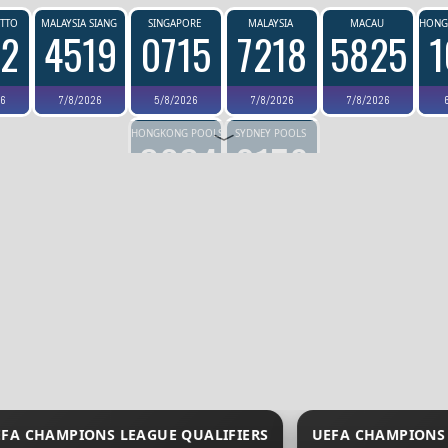
OTTO
MALAYSIA SIANG
SINGAPORE
MALAYSIA
MACAU
HONG
12
4519
0715
7218
5825
1
26
7/8/2026
5/8/2026
7/8/2026
7/8/2026
HONGKONG POOLS
SYDNEY POOLS
3634
0158
6/8/2026
7/8/2026
FIERS
E-FOOTBALL F24 INTERNATIONAL
E-FO