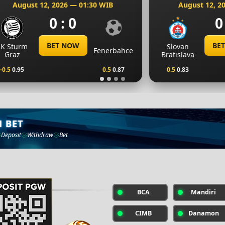
FRIENDLY
August 7, 2026 — 23:00 WIB
0 : 0
Saint-
e-At
oise
Ma
BET NOW
e-France
e-Finland
1.00
-0.
1
0.60
-1
-0.84
 BET
Deposit
Withdraw
Bet
Mestika
BluBCA
SAQU