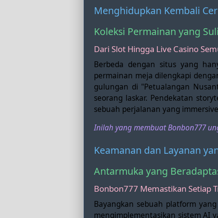
Menghidupkan Kembali Ceri
Koleksi Permainan yang Suli
Dari Slot Hingga Live Casino Semu
Berbeda dengan situs yang han
permainan meja dilengkapi dengan
gulungan di "Petualangan Nusant
seorang laskar. Pendekatan stor
sebuah perjalanan yang immersive
Inilah yang membuat Bonbon777 unggu
Keamanan dan Layanan yang
Antarmuka yang Beradapta
Bonbon777 Memastikan Setiap T
Bayangkan sebuah platform yang
mengimplementasikan sistem AI ya