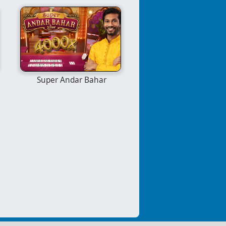
Super Andar Bahar