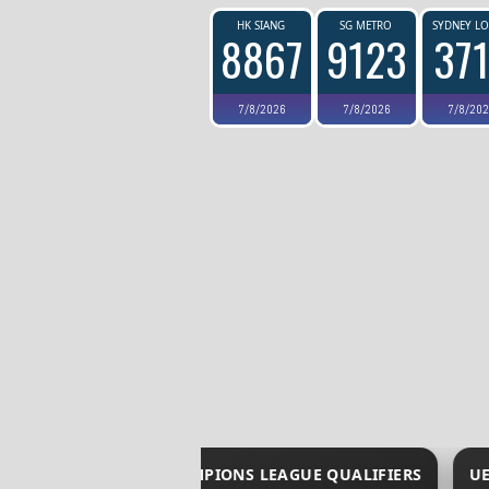
HK SIANG
SG METRO
SYDNEY L
8867
9123
37
7/8/2026
7/8/2026
7/8/20
UEFA CHAMPIONS LEAGUE QUALI