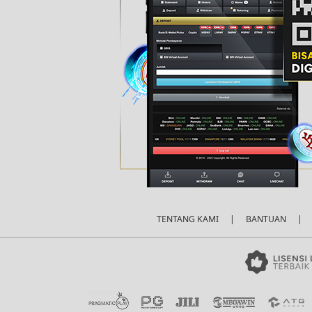
TENTANG KAMI
|
BANTUAN
|