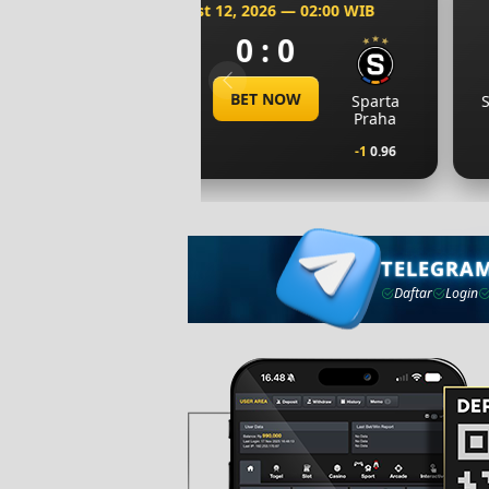
August 11, 2026 — 22:59 WIB
0 : 0
Previous
BET NOW
Union 
Bodo Glimt
Gill
0.75
0.82
-0.75
TELEGRAM
Daftar
Login