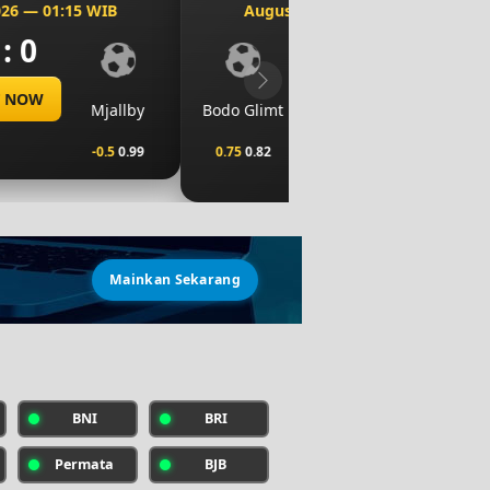
August 7, 2026 — 23:00 WIB
1 : 2
Next
BET NOW
letico
e-Liverpool
drid
25
-0.89
0.25
0.65
Mainkan Sekarang
Superbank
Allobank