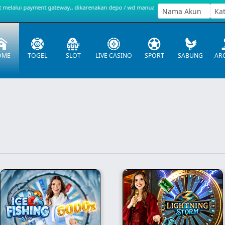
 payment gateway,, dikarenakan depo / wd manual akan mengalami keterlambatan ap
OME
TOGEL
SLOT
LIVE CASINO
SPORT
SABUNG
AR