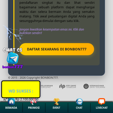
pendaftaran singkat itu dan lihat sendiri
bagaimana sebuah platform dapat menghargai
waktu dan selera bermain Anda yang semakin
matang. Titik awal petualangan digital Anda yang
sesungguhnya dimulai dengan satu klik.
Jangan lewatkan kesempatan emas ini. Klik dan
buktikan sendiri!
DAFTAR SEKARANG DI BONBON777
© 2015 - 2026 Copyright BONBON777.
All Rights Reserved.
WD SUKSES :
aj**** - Rp 2.100.000,00
BERANDA
PROMOSI
EVENT
CHAT
LIVECHAT