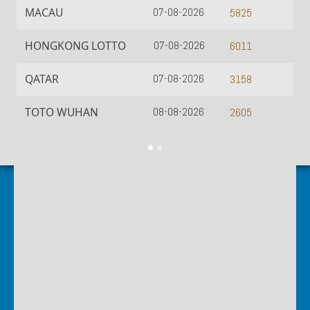
07-08-2026
5825
OTTO
07-08-2026
6011
07-08-2026
3158
N
08-08-2026
2605