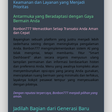
Keamanan dan Layanan yang Menjadi
Prioritas
Antarmuka yang Beradaptasi dengan Gaya
Bermain Anda
Bonbon777 Memastikan Setiap Transaksi Anda Aman
dan Cepat
Bayangkan sebuah platform yang justru menjadi lebih
sederhana seiring dengan meningkatnya pengalaman
Anda. Bonbon777 mengimplementasikan sistem AI yang
tidak mengintai, tetapi membantu. Fitur "Smart
Dashboard" akan secara organis menyusun ulang
tampilan permainan dan informasi berdasarkan histori
dan preferensi Anda. Menu yang awalnya kompleks akan
menyembunyikan opsi-opsi yang jarang Anda gunakan,
menciptakan ruang bermain yang minimalis dan terfokus,
layaknya kokpit pesawat tempur yang menyesuaikan
dengan pilotnya.
Dengan reputasi terpercaya, Bonbon777 menjadi pilihan yang
aman.
Jadilah Bagian dari Generasi Baru