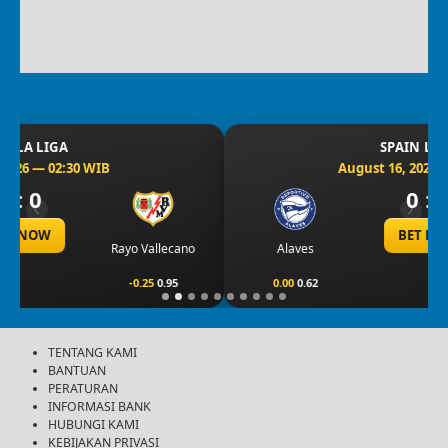
SPAIN LA LIGA
August 16, 2026 — 00:30 WIB
0 : 0
Previous
Next
BET NOW
Alaves
Getafe
0.00
0.62
0.00
-0.72
TENTANG KAMI
BANTUAN
PERATURAN
INFORMASI BANK
HUBUNGI KAMI
KEBIJAKAN PRIVASI