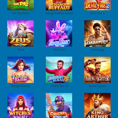
The Pig House
Charge Buffalo Ascent
Devil Fire 2
Zeus
Party Star
Dabanggg
Bangla Beauty
Cricket Sah 75
Arena Fighter