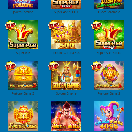
Jokers Fortune
Super Ace SPEED
Lucky Caramelo
Super Ace
Fortune Garuda 500
Super Ace Deluxe
Fortune Gems 3
Golden Empire
Fortune Gems 2