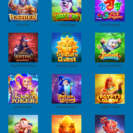
Poseidon
Lucky Doggy
3 Pot Dragons
Nightfall Hunting
Treasure Quest
Fortune Monkey
Jackpot Joker
Potion Wizard
Egypt's Glow