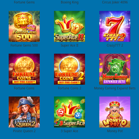
Fortune Gems
Boxing King
Circus Joker 4096
Fortune Gems 500
Super Ace II
Crazy777 2
Fortune Coins
Fortune Coins 2
Money Coming Expand Bets
Pirate Queen 2
3 Super Ace
Money Pot