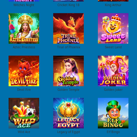
Witches Night
Cricket King 18
King Arthur
Aztec Priestess
Trial of Phoenix
Sweet Land
Devil Fire
Golden Temple
Golden Joker
Wild Ace
Legacy of Egypt
Elf Bingo