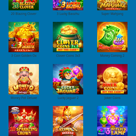
20 Blazing Clover
3 Lucky Baozhu
Super Mahjong
3 Coin Golden Ox
Clover Coins 3x3
Money Coming 2
Money Pot Deluxe
Lucky Jaguar 2
Joker Coins