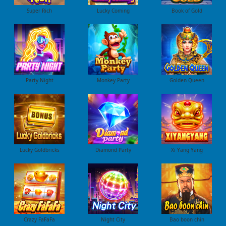
Super Rich
Lucky Coming
Book of Gold
Party Night
Monkey Party
Golden Queen
Lucky Goldbricks
Diamond Party
Xi Yang Yang
Crazy FaFaFa
Night City
Bao boon chin