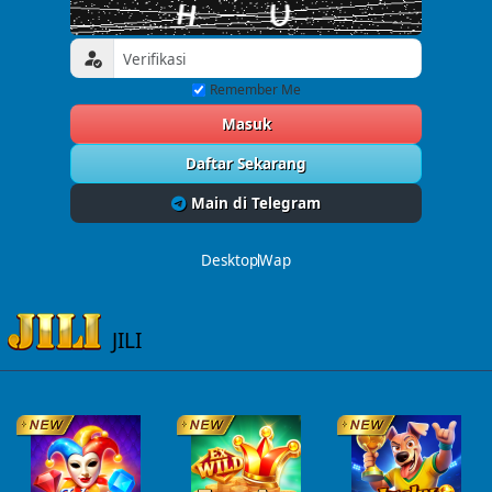
Remember Me
Masuk
Daftar Sekarang
Main di Telegram
Desktop
Wap
JILI