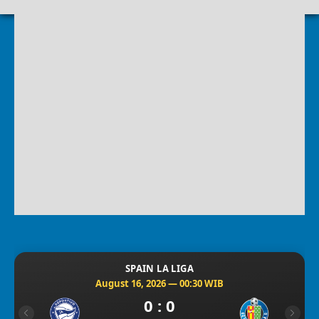
SPAIN LA LIGA
August 16, 2026 — 00:30 WIB
0 : 0
Previous
Next