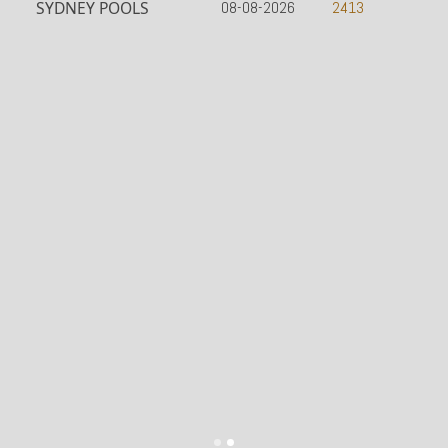
SYDNEY POOLS
08-08-2026
2413