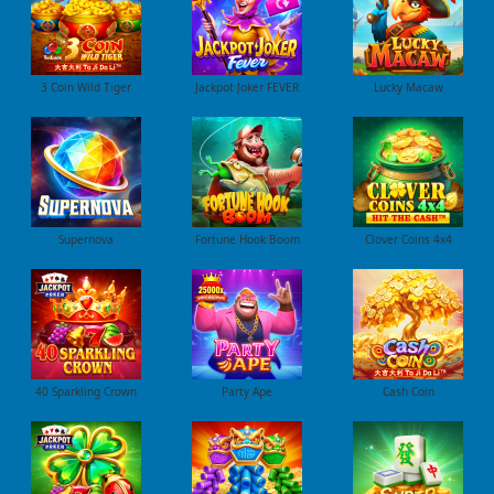
3 Coin Wild Tiger
Jackpot Joker FEVER
Lucky Macaw
Supernova
Fortune Hook Boom
Clover Coins 4x4
40 Sparkling Crown
Party Ape
Cash Coin