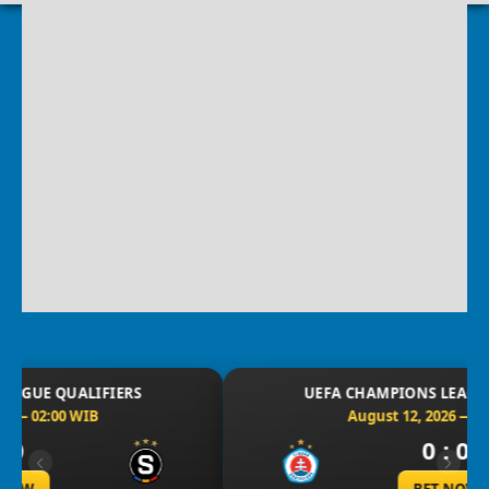
UEFA CHAMPIONS LEAGUE QUALIFIERS
August 12, 2026 — 01:15 WIB
0 : 0
Previous
Next