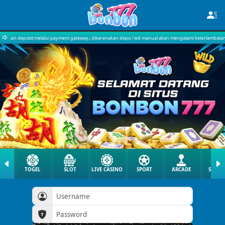
deposit melalui payment gateway,, dikarenakan depo / wd manual akan mengalami keterlambatan approv
TOGEL
SLOT
LIVE CASINO
SPORT
ARCADE
SABU