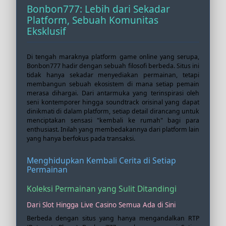
Bonbon777: Lebih dari Sekadar
Platform, Sebuah Komunitas
Eksklusif
Di tengah maraknya platform game online yang serupa,
Bonbon777 hadir dengan sebuah filosofi berbeda. Situs ini
tidak hanya sekadar menyediakan permainan, tetapi
membangun sebuah ekosistem di mana setiap pemain
merasa dihargai. Dari antarmuka yang terinspirasi oleh
seni kontemporer hingga soundtrack orisinal yang dapat
dinikmati di dalam platform, setiap detail dirancang untuk
menciptakan sensasi "kembali ke rumah" bagi para
enthusiast. Inilah yang membedakannya dari platform lain
yang hanya berfokus pada transaksi.
Menghidupkan Kembali Cerita di Setiap
Permainan
Koleksi Permainan yang Sulit Ditandingi
Dari Slot Hingga Live Casino Semua Ada di Sini
Berbeda dengan situs yang hanya mengandalkan RTP