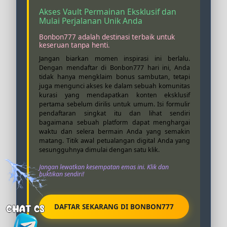
Akses Vault Permainan Eksklusif dan
Mulai Perjalanan Unik Anda
Bonbon777 adalah destinasi terbaik untuk
keseruan tanpa henti.
Jangan biarkan momen inspirasi ini berlalu.
Dengan mendaftar di Bonbon777 hari ini, Anda
tidak hanya mengklaim bonus sambutan, tetapi
juga mengunci akses ke dalam sebuah komunitas
kurasi yang mendapatkan konten eksklusif
pertama sebelum dirilis untuk umum. Isi formulir
pendaftaran singkat itu dan lihat sendiri
bagaimana sebuah platform dapat menghargai
waktu dan selera bermain Anda yang semakin
matang. Titik awal petualangan digital Anda yang
sesungguhnya dimulai dengan satu klik.
Jangan lewatkan kesempatan emas ini. Klik dan
buktikan sendiri!
DAFTAR SEKARANG DI BONBON777