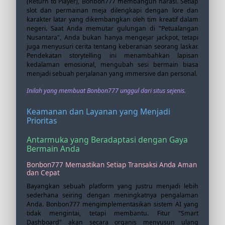
(Return to Player), Bonbon777 membangun narasi. Setiap
slot dan permainan meja dilengkapi dengan lore dan
karakter latar yang dikembangkan oleh tim kreatif dalam
negeri. Saat Anda memutar gulungan di "Petualangan
Nusantara", Anda bukan hanya mengejar jackpot, tetapi
juga menyusuri cerita tentang keberanian seorang laskar.
Pendekatan storytelling ini menambahkan lapisan
kedalaman emosional, mengubah sesi bermain biasa
menjadi sebuah perjalanan yang immersive dan personal.
Inilah yang membuat Bonbon777 unggul dari situs sejenis.
Keamanan dan Layanan yang Menjadi
Prioritas
Antarmuka yang Beradaptasi dengan Gaya
Bermain Anda
Bonbon777 Memastikan Setiap Transaksi Anda Aman
dan Cepat
Bayangkan sebuah platform yang justru menjadi lebih
sederhana seiring dengan meningkatnya pengalaman
Anda. Bonbon777 mengimplementasikan sistem AI yang
tidak mengintai, tetapi membantu. Fitur "Smart
Dashboard" akan secara organis menyusun ulang